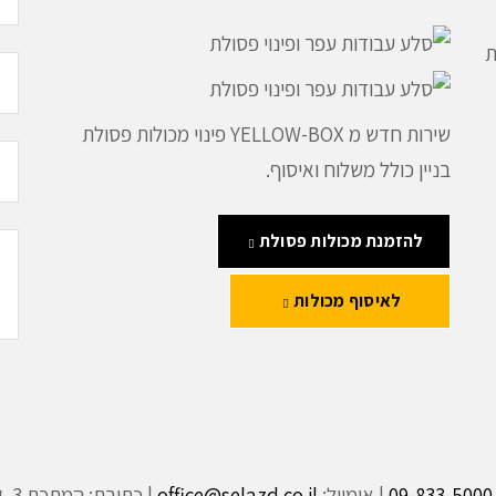
ת
שירות חדש מ YELLOW-BOX פינוי מכולות פסולת
בניין כולל משלוח ואיסוף.
להזמנת מכולות פסולת
לאיסוף מכולות
09-833-5000
| אימייל:
office@selazd.co.il
| כתובת: המתכת 3, קדימה