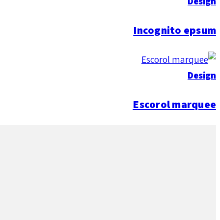
Design
Incognito epsum
Design
Escorol marquee