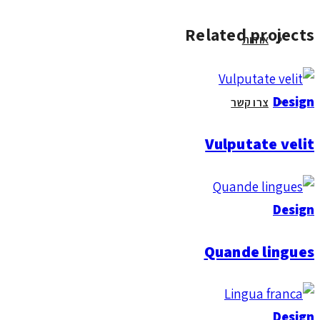
Related projects
אודות
Design
צרו קשר
Vulputate velit
Design
Quande lingues
Design