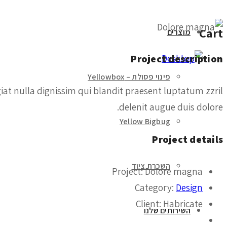
Cart
מוצרים
Project description
פינוי פסולת – Yellowbox
giat nulla dignissim qui blandit praesent luptatum zzril
delenit augue duis dolore.
Yellow Bigbug
Project details
השכרת ציוד
Project:
Dolore magna
Category:
Design
Client:
Habricate
השירותים שלנו